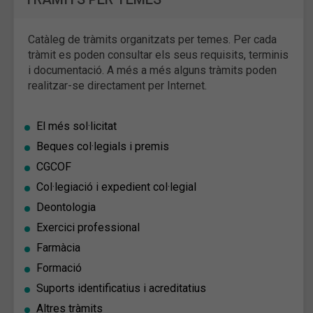
Catàleg de tràmits organitzats per temes. Per cada
tràmit es poden consultar els seus requisits, terminis
i documentació. A més a més alguns tràmits poden
realitzar-se directament per Internet.
El més sol·licitat
Beques col·legials i premis
CGCOF
Col·legiació i expedient col·legial
Deontologia
Exercici professional
Farmàcia
Formació
Suports identificatius i acreditatius
Altres tràmits