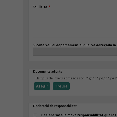
Sol·licito
Si coneixeu el departament al qual va adreçada la s
Documents adjunts
Els tipus de fitxers admesos són:"*.gif", "*.jpg", "*.jpeg"
Afegir
Treure
Declaració de responsabilitat
Declaro sota la meva responsabilitat que les 