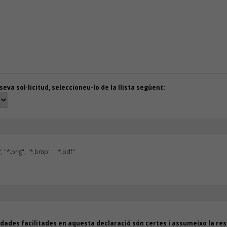
eva sol·licitud, seleccioneu-lo de la llista següent:
, "*.png", "*.bmp" i "*.pdf"
dades facilitades en aquesta declaració són certes i assumeixo la resp