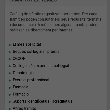
Catàleg de tràmits organitzats per temes. Per cada
tràmit es poden consultar els seus requisits, terminis
i documentació. A més a més alguns tràmits poden
realitzar-se directament per Internet.
El més sol·licitat
Beques col·legials i premis
CGCOF
Col·legiació i expedient col·legial
Deontologia
Exercici professional
Farmàcia
Formació
Suports identificatius i acreditatius
Altres tràmits