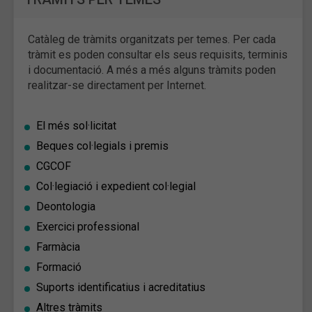
Catàleg de tràmits organitzats per temes. Per cada
tràmit es poden consultar els seus requisits, terminis
i documentació. A més a més alguns tràmits poden
realitzar-se directament per Internet.
El més sol·licitat
Beques col·legials i premis
CGCOF
Col·legiació i expedient col·legial
Deontologia
Exercici professional
Farmàcia
Formació
Suports identificatius i acreditatius
Altres tràmits