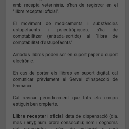
amb recepta veterinària, s'han de registrar en el
"llibre receptari oficial".
El moviment de medicaments i substàncies
estupefaents i psicotròpiques, s’ha de
comptabilitzar (entrada-sortida) al “llibre de
comptabilitat d’estupefaents”.
Ambdós llibres poden ser en suport paper o suport
electrònic.
En cas de portar els llibres en suport digital, cal
comunicar prèviament al Servei d’Inspecció de
Farmàcia.
Cal revisar periòdicament que tots els camps
estiguin ben omplerts.
Llibre receptari oficial
: data de dispensació (dia,
mes i any); núm. ordre consecutiu; nom i cognoms
del prescriptor i núm. de col·legiat o codi