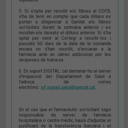
5. Si s'opta per recollir els llibres al COFB,
s'ha de tenir en compte que cada dilluns es
porten a diligenciar a Sanitat els llibres
sol·licitats durant la setmana anterior i es
recullen els deixats el dilluns anterior. Si s'ha
optat per venir al Col·legi a recollir-los i
passats 60 dies de la data de la comanda
encara no s'han recollit, s'enviaran a la
farmàcia amb un càrrec addicional per les
despeses de tramesa.
6. En suport DIGITAL: cal demanar-ho al servei
d'inspecció del Departament de Salut a
l'adreça de correu
electrònic:
sif.sgaias.salut@gencat.cat
.
En el cas que el farmacèutic sol·licitant sigui
responsable de servei de farmàcia
hospitalària o centre mèdic, haurà d'adjuntar el
justificant de la transferència bancària i el