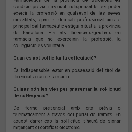
Farmacèutics de la província de Barcelona és
condició prèvia i requisit indispensable per poder
exercir la professió en qualsevol de les seves
modalitats, quan el domicili professional únic o
principal del farmacèutic estigui situat a la província
de Barcelona. Per als llicenciats/graduats en
farmàcia que no exerceixin la professió, la
col·legiació és voluntària.
Quan es pot sol·licitar la col·legiació?
És indispensable estar en possessió del títol de
llicenciat /grau de farmàcia
Quines són les vies per presentar la sol·licitud
de col·legiació?
De forma presencial amb cita prèvia o
telemàticament a través del portal de tràmits. En
aquest darrer cas la sol·licitud s’haurà de signar
mitjançant el certificat electrònic.