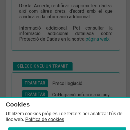
Drets
: Accedir, rectificar i suprimir les dades,
així com altres drets, d’acord amb el que
s’indica en la informació addicional.
Informació addicional
: Pot consultar la
informació addicional detallada sobre
Protecció de Dades en la nostra
pàgina web.
SELECCIONEU UN TRÀMIT
TRAMITAR
Precol·legiació
TRAMITAR
Col·legiació: inferior a un any
de finalització dels estudis
Cookies
TRAMITAR
Col·legiació: provinent d'un
Utilitzem cookies pròpies i de tercers per analitzar l'ús del
altre col·legi
lloc web.
Política de cookies
TRAMITAR
Col·legiació: alta