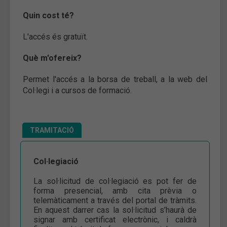
Quin cost té?
L'accés és gratuït.
Què m'ofereix?
Permet l'accés a la borsa de treball, a la web del
Col·legi i a cursos de formació.
TRAMITACIÓ
Col·legiació
La sol·licitud de col·legiació es pot fer de
forma presencial, amb cita prèvia o
telemàticament a través del portal de tràmits.
En aquest darrer cas la sol·licitud s’haurà de
signar amb certificat electrònic, i caldrà