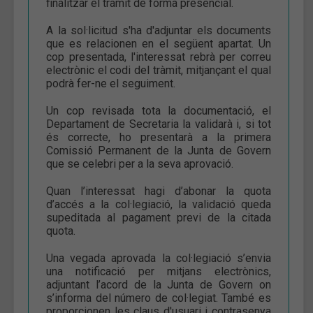
finalitzar el tràmit de forma presencial.
A la sol·licitud s'ha d'adjuntar els documents
que es relacionen en el següent apartat. Un
cop presentada, l'interessat rebrà per correu
electrònic el codi del tràmit, mitjançant el qual
podrà fer-ne el seguiment.
Un cop revisada tota la documentació, el
Departament de Secretaria la validarà i, si tot
és correcte, ho presentarà a la primera
Comissió Permanent de la Junta de Govern
que se celebri per a la seva aprovació.
Quan l’interessat hagi d’abonar la quota
d’accés a la col·legiació, la validació queda
supeditada al pagament previ de la citada
quota.
Una vegada aprovada la col·legiació s’envia
una notificació per mitjans electrònics,
adjuntant l’acord de la Junta de Govern on
s’informa del número de col·legiat. També es
proporcionen les claus d'usuari i contrasenya