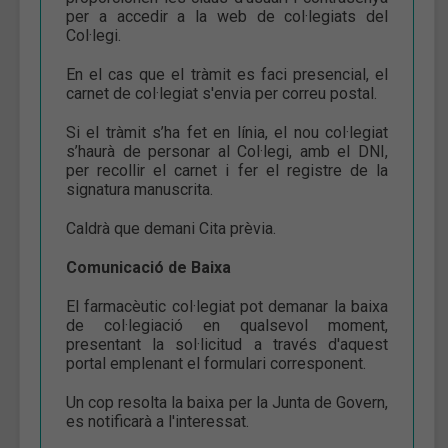
per a accedir a la web de col·legiats del
Col·legi.
En el cas que el tràmit es faci presencial, el
carnet de col·legiat s'envia per correu postal.
Si el tràmit s’ha fet en línia, el nou col·legiat
s’haurà de personar al Col·legi, amb el DNI,
per recollir el carnet i fer el registre de la
signatura manuscrita.
Caldrà que demani Cita prèvia.
Comunicació de Baixa
El farmacèutic col·legiat pot demanar la baixa
de col·legiació en qualsevol moment,
presentant la sol·licitud a través d'aquest
portal emplenant el formulari corresponent.
Un cop resolta la baixa per la Junta de Govern,
es notificarà a l'interessat.