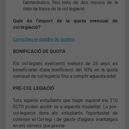
farmacèutics, faci més de dos mesos de la
data de baixa de la col·legiació
Quin és l’import de la quota mensual de
col·legiació?
Consulteu el quadre de quotes
BONIFICACIÓ DE QUOTA
Els col·legiats exercents menors de 26 anys es
beneficiaran d'una bonificació del 50% en la quota
mensual de col·legiació fins a complir aquesta edat.
PRE-COL·LEGIACIÓ
Tots aquells estudiants que hagin superat els 210
ECTS poden acollir-se a aquesta modalitat. La pre-
col·legiació dona als estudiants l'oportunitat de
conèixer el Col·legi i de gaudir d'alguns avantatges
en els serveis que presta.