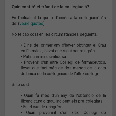
Quin cost té el tràmit de la col·legiació?
En l’actualitat la quota d’accés a la col·legiació és
de: (
veure quotes
)
No té cap cost en les circumstàncies següents:
• Dins del primer any d'haver obtingut el Grau
en Farmàcia, llevat que sigui per reingrés
• Patir una minusvalidesa
• Provenir d'un altre Col·legi de farmacèutics,
llevat que faci més de dos mesos de la data
de baixa de la col·legiació de l'altre col·legi
Sí té cost:
• Quan fa més d'un any de l'obtenció de la
llicenciatura o grau, incloent els pre-colegiats
• En el cas de reingrés
• Quan provenint d'un altre Col·legi de