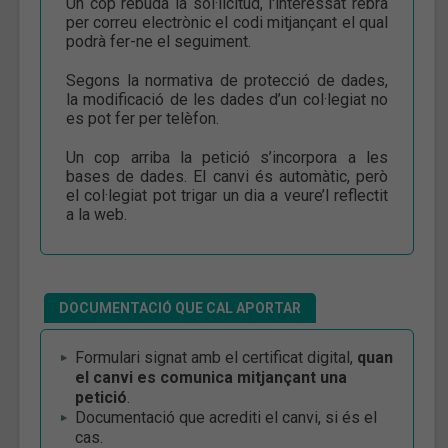
Un cop rebuda la sol·licitud, l'interessat rebrà
per correu electrònic el codi mitjançant el qual
podrà fer-ne el seguiment.
Segons la normativa de protecció de dades,
la modificació de les dades d’un col·legiat no
es pot fer per telèfon.
Un cop arriba la petició s’incorpora a les
bases de dades. El canvi és automàtic, però
el col·legiat pot trigar un dia a veure’l reflectit
a la web.
DOCUMENTACIÓ QUE CAL APORTAR
Formulari signat amb el certificat digital,
quan
el canvi es comunica mitjançant una
petició
.
Documentació que acrediti el canvi, si és el
cas.