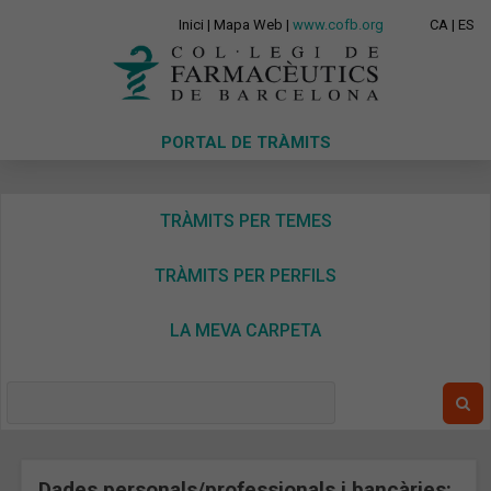
Inici
|
Mapa Web
|
www.cofb.org
CA
|
ES
PORTAL DE TRÀMITS
TRÀMITS PER TEMES
TRÀMITS PER PERFILS
LA MEVA CARPETA
Dades personals/professionals i bancàries: