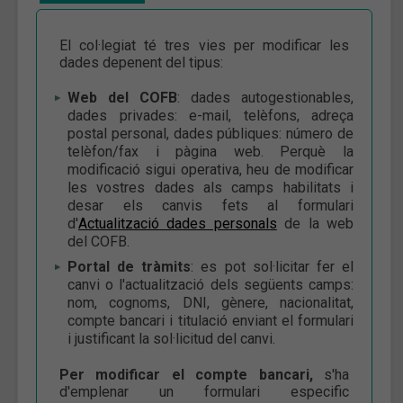
El col·legiat té tres vies per modificar les
dades depenent del tipus:
Web del COFB
: dades autogestionables,
dades privades: e-mail, telèfons, adreça
postal personal, dades públiques: número de
telèfon/fax i pàgina web. Perquè la
modificació sigui operativa, heu de modificar
les vostres dades als camps habilitats i
desar els canvis fets al formulari
d'
Actualització dades personals
de la web
del COFB.
Portal de tràmits
: es pot sol·licitar fer el
canvi o l'actualització dels següents camps:
nom, cognoms, DNI, gènere, nacionalitat,
compte bancari i titulació enviant el formulari
i justificant la sol·licitud del canvi.
Per modificar el compte bancari,
s'ha
d'emplenar un formulari especific