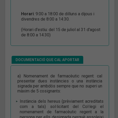
Horari
: 9:00 a 18:00 de dilluns a dijous i
divendres de 8:00 a 14:30.
(Horari d'estiu: del 15 de juliol al 31 d'agost
de 8:00 a 14:30)
DOCUMENTACIÓ QUE CAL APORTAR
a) Nomenament de farmacèutic regent: cal
presentar dues instàncies o una instància
signada per ambdós sempre que no superi un
màxim de 5 cosignants:
Instància dels hereus (prèviament acreditats
com a tals) sol·licitant del Col·legi el
nomenament de farmacèutic regent a la
persona per ells designada perquè assoleixi