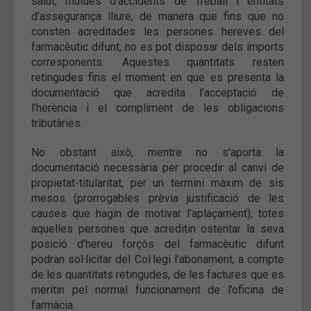
salut, mútues d’accidents de Treball i entitats
d’assegurança lliure, de manera que fins que no
consten acreditades les persones hereves del
farmacèutic difunt, no es pot disposar dels imports
corresponents. Aquestes quantitats resten
retingudes fins el moment en que es presenta la
documentació que acredita l’acceptació de
l’herència i el compliment de les obligacions
tributàries.
No obstant això, mentre no s’aporta la
documentació necessària per procedir al canvi de
propietat-titularitat, per un termini màxim de sis
mesos (prorrogables prèvia justificació de les
causes que hagin de motivar l’aplaçament), totes
aquelles persones que acreditin ostentar la seva
posició d’hereu forçós del farmacèutic difunt
podran sol·licitar del Col·legi l’abonament, a compte
de les quantitats retingudes, de les factures que es
meritin pel normal funcionament de l’oficina de
farmàcia.