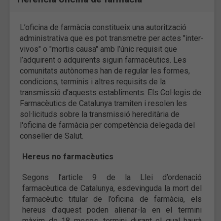
L’oficina de farmàcia constitueix una autorització
administrativa que es pot transmetre per actes "inter-
vivos" o "mortis causa" amb l’únic requisit que
l’adquirent o adquirents siguin farmacèutics. Les
comunitats autònomes han de regular les formes,
condicions, terminis i altres requisits de la
transmissió d’aquests establiments. Els Col·legis de
Farmacèutics de Catalunya tramiten i resolen les
sol·licituds sobre la transmissió hereditària de
l'oficina de farmàcia per competència delegada del
conseller de Salut.
Hereus no farmacèutics
Segons l’article 9 de la Llei d’ordenació
farmacèutica de Catalunya, esdevinguda la mort del
farmacèutic titular de l’oficina de farmàcia, els
hereus d’aquest poden alienar-la en el termini
màxim de 18 mesos, termini durant el qual haurà