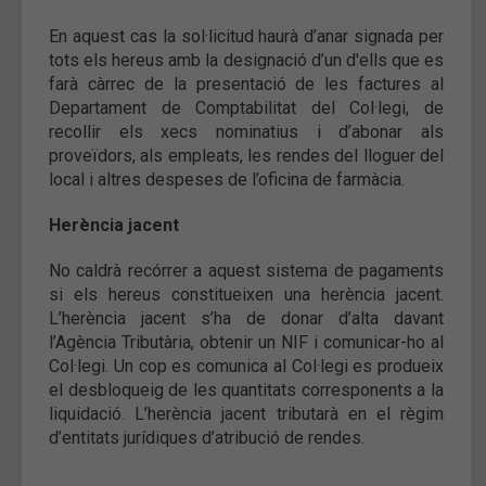
En aquest cas la sol·licitud haurà d’anar signada per
tots els hereus amb la designació d’un d'ells que es
farà càrrec de la presentació de les factures al
Departament de Comptabilitat del Col·legi, de
recollir els xecs nominatius i d’abonar als
proveïdors, als empleats, les rendes del lloguer del
local i altres despeses de l’oficina de farmàcia.
Herència jacent
No caldrà recórrer a aquest sistema de pagaments
si els hereus constitueixen una herència jacent.
L’herència jacent s’ha de donar d’alta davant
l’Agència Tributària, obtenir un NIF i comunicar-ho al
Col·legi. Un cop es comunica al Col·legi es produeix
el desbloqueig de les quantitats corresponents a la
liquidació. L’herència jacent tributarà en el règim
d’entitats jurídiques d’atribució de rendes.