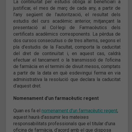
La continuïtat per estudis obliga al beneficiari a
justificar, el mes de març de cada any, a partir de
l’any següent de l’autorització, el resultat dels
estudis del curs acadèmic anterior, mitjançant la
presentació al Col·legi de Farmacèutics dels
certificats acadèmics corresponents. La pèrdua de
dos cursos consecutius o de tres alterns, segons el
pla d’estudis de la Facultat, comporta la caducitat
del dret de continuïtat i, en aquest cas, caldrà
efectuar el tancament o la transmissió de l’oficina
de farmàcia en el termini de divuit mesos, comptats
a partir de la data en què esdevingui ferma en via
administrativa la resolució que declara la caducitat
d’aquest dret.
Nomenament d’un farmacèutic regent
Quan es fa el
nomenament d’un farmacèutic regent
,
aquest haurà d’assumir les mateixes
responsabilitats professionals que el titular d’una
oficina de farmàcia, d’acord amb el que disposa