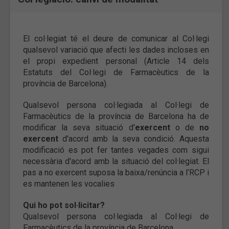
El col·legiat té el deure de comunicar al Col·legi
qualsevol variació que afecti les dades incloses en
el propi expedient personal (Article 14 dels
Estatuts del Col·legi de Farmacèutics de la
província de Barcelona).
Qualsevol persona col·legiada al Col·legi de
Farmacèutics de la província de Barcelona ha de
modificar la seva situació d'
exercent
o de
no
exercent
d'acord amb la seva condició. Aquesta
modificació es pot fer tantes vegades com sigui
necessària d'acord amb la situació del col·legiat. El
pas a no exercent suposa la baixa/renúncia a l’RCP i
es mantenen les vocalies
Qui ho pot sol·licitar?
Qualsevol persona col·legiada al Col·legi de
Farmacèutics de la província de Barcelona.