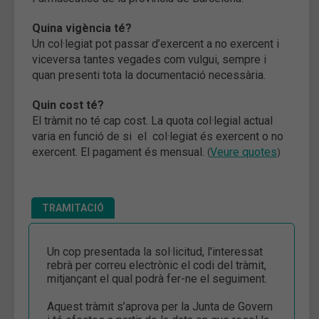
Quina vigència té?
Un col·legiat pot passar d’exercent a no exercent i
viceversa tantes vegades com vulgui, sempre i
quan presenti tota la documentació necessària.
Quin cost té?
El tràmit no té cap cost.
La quota col·legial actual
varia en funció de si el col·legiat és exercent o no
exercent. El pagament és mensual.
Veure quotes
(
)
TRAMITACIÓ
Un cop presentada la sol·licitud, l'interessat
rebrà per correu electrònic el codi del tràmit,
mitjançant el qual podrà fer-ne el seguiment.
Aquest tràmit s’aprova per la Junta de Govern