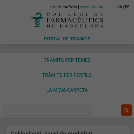
Inici
|
Mapa Web
|
www.cofb.org
CA
|
ES
PORTAL DE TRÀMITS
TRÀMITS PER TEMES
TRÀMITS PER PERFILS
LA MEVA CARPETA
Col·legiació: canvi de modalitat