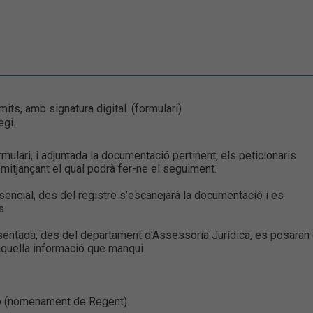
mits, amb signatura digital. (formulari)
egi.
lari, i adjuntada la documentació pertinent, els peticionaris
t mitjançant el qual podrà fer-ne el seguiment.
encial, des del registre s’escanejarà la documentació i es
s.
sentada, des del departament d’Assessoria Jurídica, es posaran
aquella informació que manqui.
ió (nomenament de Regent).