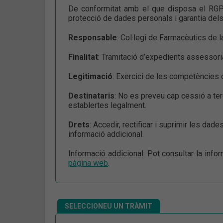
De conformitat amb el que disposa el RGP
protecció de dades personals i garantia dels
Responsable
: Col·legi de Farmacèutics de l
Finalitat
: Tramitació d’expedients assessoria
Legitimació
: Exercici de les competències
Destinataris
: No es preveu cap cessió a te
establertes legalment.
Drets
: Accedir, rectificar i suprimir les dade
informació addicional.
Informació addicional
: Pot consultar la inf
pàgina web
.
SELECCIONEU UN TRÀMIT