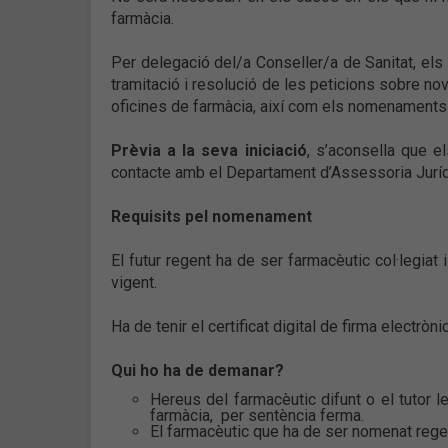
farmàcia.
Per delegació del/a Conseller/a de Sanitat, els
tramitació i resolució de les peticions sobre nov
oficines de farmàcia, així com els nomenaments 
Prèvia a la seva iniciació
, s’aconsella que e
contacte amb el Departament d’Assessoria Jurídi
Requisits pel nomenament
El futur regent ha de ser farmacèutic col·legiat 
vigent.
Ha de tenir el certificat digital de firma electròni
Qui ho ha de demanar?
Hereus del farmacèutic difunt o el tutor le
farmàcia, per sentència ferma.
El farmacèutic que ha de ser nomenat rege