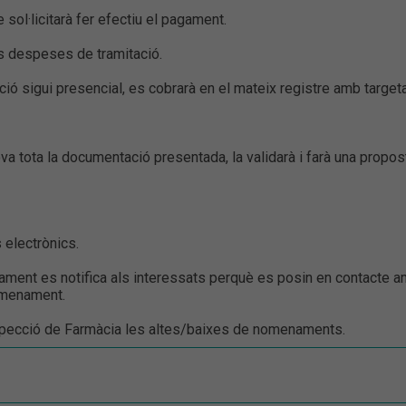
 sol·licitarà fer efectiu el pagament.
les despeses de tramitació.
ió sigui presencial, es cobrarà en el mateix registre amb targeta
a tota la documentació presentada, la validarà i farà una propos
 electrònics.
ament es notifica als interessats perquè es posin en contacte 
omenament.
nspecció de Farmàcia les altes/baixes de nomenaments.