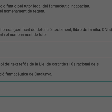
 difunt o pel tutor legal del farmacèutic incapacitat.
à el nomenament de regent.
hereus (certificat de defunció, testament, llibre de família, DNIs)
ial i el nomenament de tutor.
l del text refós de la Llei de garanties i ús racional dels
ió farmacèutica de Catalunya.