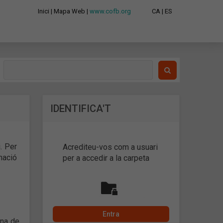
Inici
|
Mapa Web
|
www.cofb.org
CA
|
ES
IDENTIFICA'T
i. Per
Acrediteu-vos com a usuari
enació
per a accedir a la carpeta
ina de