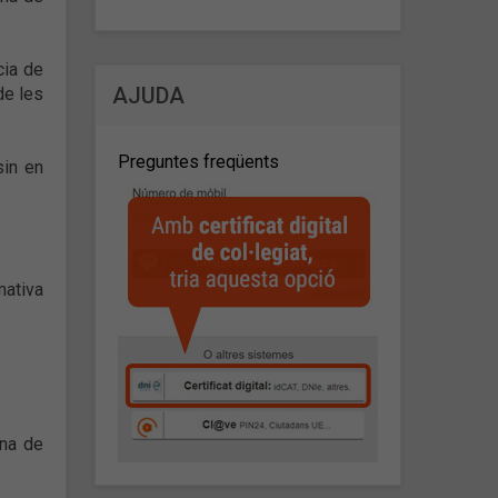
cia de
AJUDA
de les
Preguntes freqüents
sin en
mativa
ina de