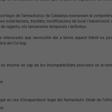
 col·legis de farmacèutics de Catalunya exerceixen la competèn
es instal·lacions, trasllats, modificacions de local i transmissió 
de regents, els tancaments temporals i definitius.
ls interessats que necessitin dur a terme aquest tràmit es po
ca del Col·legi.
i no incórrer en cap de les incompatibilitats previstes en la nor
ca.
gal en cas d’incapacitació legal del farmacèutic titular de l'ofic
nt.