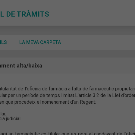
L DE TRÀMITS
ILS
LA MEVA CARPETA
ament alta/baixa
tularitat de l'oficina de farmàcia a falta de farmacèutic propietar
ular per un període de temps limitat.L’article 3.2 de la Llei d’ord
 en que procedeix el nomenament d’un Regent:
lar.
a judicial.
gi un farmacèutic co-titular que es posi al capdavant de l’ofic