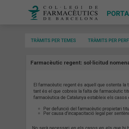
PORTA
TRÀMITS PER TEMES
TRÀMITS PER PERF
Farmacèutic regent: sol·licitud nomen
El farmacèutic regent és aquell que ostenta la ti
tant és el que cobreix la falta de farmacèutic tit
farmacèutica de Catalunya estableix els casos
Per defunció del farmacèutic propietari titu
Per causa d’incapacitació legal per sentènci
No serà necessari en els casos en els que hi ha