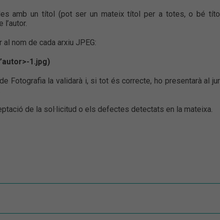
des amb un títol (pot ser un mateix títol per a totes, o bé títo
l’autor.
r al nom de cada arxiu JPEG:
’autor>-1.jpg)
de Fotografia la validarà i, si tot és correcte, ho presentarà al jur
.
eptació de la sol·licitud o els defectes detectats en la mateixa.