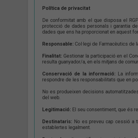
Política de privacitat
De conformitat amb el que disposa el RGP
protecció de dades personals i garantia de
dades que ens ha proporcionat en aquest for
Responsable:
Col·legi de Farmacèutics de l
Finalitat:
Gestionar la participació en el Con
resulta guanyador/a, en els mitjans de comun
Conservació de la informació:
La inform
respondre de les responsabilitats que en po
No es produeixen decisions automatitzades, 
del web.
Legitimació:
El seu consentiment, que és r
Destinataris:
No es preveu cap cessió a te
establertes legalment.