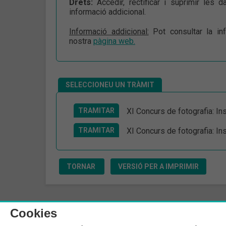
Drets:
Accedir, rectificar i suprimir les 
informació addicional.
Informació addicional:
Pot consultar la in
nostra
pàgina web.
SELECCIONEU UN TRÀMIT
TRAMITAR
XI Concurs de fotografia: Ins
TRAMITAR
XI Concurs de fotografia: Ins
TORNAR
VERSIÓ PER A IMPRIMIR
Cookies
Col·legi de Farmacèutics de