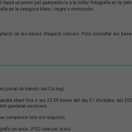
Hi haurà un premi pel guanyador/a a la millor fotografia en la cate
rafia en la categoria blanc i negre o monocolor.
eptació de les bases d'aquest concurs. Pots consultar les base
el portal de tràmits del Col·legi.
mandrà obert fins a les 23:59 hores del dia 31 d’octubre del 202
itat quedaran excloses.
ue compleixin tots els requisits.
ogràfic en arxiu JPEG (una per arxiu).