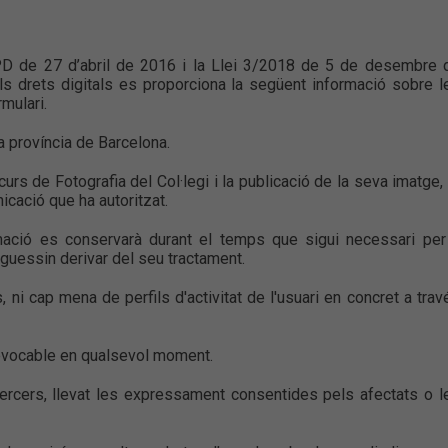
D de 27 d’abril de 2016 i la Llei 3/2018 de 5 de desembre 
ls drets digitals es proporciona la següent informació sobre l
mulari.
a província de Barcelona.
curs de Fotografia del Col·legi i la publicació de la seva imatge, 
icació que ha autoritzat.
ació es conservarà durant el temps que sigui necessari per
guessin derivar del seu tractament.
ni cap mena de perfils d'activitat de l'usuari en concret a trav
evocable en qualsevol moment.
rcers, llevat les expressament consentides pels afectats o l