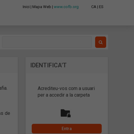
Inici
|
Mapa Web
|
www.cofb.org
CA
|
ES
IDENTIFICA'T
fia.
Acrediteu-vos com a usuari
per a accedir a la carpeta
ns de