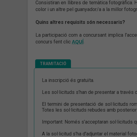
Consistiran en llibres de temàtica fotogràfica. 
color i un altre pel guanyador/a a la millor fotog
Quins altres requisits són necessaris?
La participació com a concursant implica l’acc
concurs fent clic
AQUÍ
.
TRAMITACIÓ
La inscripció és gratuïta.
Les sol·licituds s’han de presentar a través d
El termini de presentació de sol·licituds ro
Totes les sol·licituds rebudes amb posterior
Important: Només s’acceptaran sol·licituds q
A la sol·licitud s'ha d'adjuntar el material fot