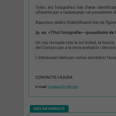
Totes les fotografies han d’anar identifica
diferents per a cadascuna) i un pseudònim de 
Aquestes dades d’identificació han de figura
(p. ex. <Títol fotografia> <pseudònim de l
Un cop revisada tota la sol·licitud, la Secció 
del Concurs per a la seva avaluació i decisió
L'interessat rebrà per correu electrònic l’acc
CONTACTE / AJUDA
e-mail:
mpalau@cofb.net
MÉS INFORMACIÓ