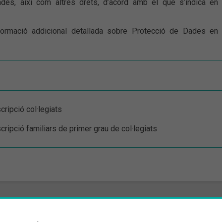
dades, així com altres drets, d’acord amb el que s’indica en 
formació addicional detallada sobre Protecció de Dades en 
cripció col·legiats
cripció familiars de primer grau de col·legiats
 la Província de Barcelona
- Girona, 64-66 - 08009 Barcelona - Tel: +34 93 24