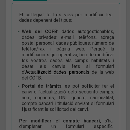
El col·legiat té tres vies per modificar les
dades depenent del tipus:
Web del COFB
: dades autogestionables,
dades privades: e-mail, telèfons, adreça
postal personal, dades públiques: número de
telèfon/fax i pàgina web. Perquè la
modificació sigui operativa, heu de modificar
les vostres dades als camps habilitats i
desar els canvis fets al formulari
d'
Actualització dades personals
de la web
del COFB.
Portal de tràmits
: es pot sol·licitar fer el
canvi o l'actualització dels següents camps:
nom, cognoms, DNI, gènere, nacionalitat,
compte bancari i titulació enviant el formulari
i justificant la sol·licitud del canvi.
Per modificar el compte bancari,
s'ha
d'emplenar un formulari especific