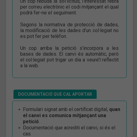
Un cop rebuda la sol·licitud, l'interessat rebrà
per correu electrònic el codi mitjançant el qual
podrà fer-ne el seguiment.
Segons la normativa de protecció de dades,
la modificació de les dades d’un col·legiat no
es pot fer per telèfon.
Un cop arriba la petició s’incorpora a les
bases de dades. El canvi és automàtic, però
el col·legiat pot trigar un dia a veure’l reflectit
a la web.
DOCUMENTACIÓ QUE CAL APORTAR
Formulari signat amb el certificat digital,
quan
el canvi es comunica mitjançant una
petició
.
Documentació que acrediti el canvi, si és el
cas.