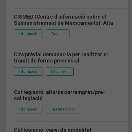
CISMED (Centre d'Informació sobre el
Subministrament de Medicaments): Alta
Informació
Tramitar
Cita prèvia: demanar-la per realitzar el
tràmit de forma presencial
Informació
Cita prèvia
Col·legiació: alta/baixa/reingrés/pre-
col·legiació
Informació
Tria una opció
Col·legiació: canvi de modalitat