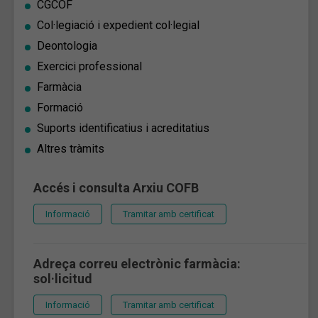
CGCOF
Col·legiació i expedient col·legial
Deontologia
Exercici professional
Farmàcia
Formació
Suports identificatius i acreditatius
Altres tràmits
Accés i consulta Arxiu COFB
Informació
Tramitar amb certificat
Adreça correu electrònic farmàcia:
sol·licitud
Informació
Tramitar amb certificat