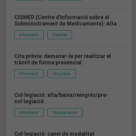
CISMED (Centre d'Informació sobre el
Subministrament de Medicaments): Alta
Informació
Tramitar
Cita prèvia: demanar-la per realitzar el
tràmit de forma presencial
Informació
Cita prèvia
Col·legiació: alta/baixa/reingrés/pre-
col·legiació
Informació
Tria una opció
Col·legiació: canvi de modalitat