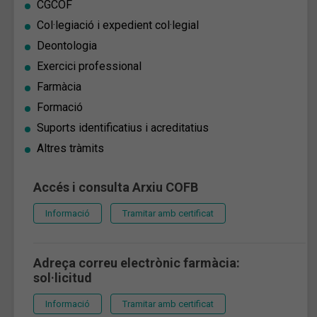
CGCOF
Col·legiació i expedient col·legial
Deontologia
Exercici professional
Farmàcia
Formació
Suports identificatius i acreditatius
Altres tràmits
Accés i consulta Arxiu COFB
Informació
Tramitar amb certificat
Adreça correu electrònic farmàcia:
sol·licitud
Informació
Tramitar amb certificat