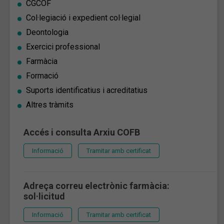
CGCOF
Col·legiació i expedient col·legial
Deontologia
Exercici professional
Farmàcia
Formació
Suports identificatius i acreditatius
Altres tràmits
Accés i consulta Arxiu COFB
Informació
Tramitar amb certificat
Adreça correu electrònic farmàcia:
sol·licitud
Informació
Tramitar amb certificat