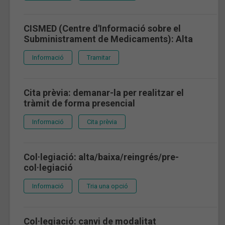
CISMED (Centre d'Informació sobre el
Subministrament de Medicaments): Alta
Informació
Tramitar
Cita prèvia: demanar-la per realitzar el
tràmit de forma presencial
Informació
Cita prèvia
Col·legiació: alta/baixa/reingrés/pre-
col·legiació
Informació
Tria una opció
Col·legiació: canvi de modalitat