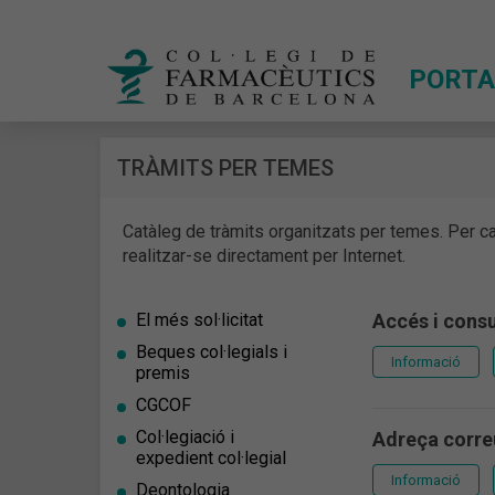
PORTA
TRÀMITS PER TEMES
Catàleg de tràmits organitzats per temes. Per c
realitzar-se directament per Internet.
El més sol·licitat
Accés i cons
Beques col·legials i
Informació
premis
CGCOF
Col·legiació i
Adreça correu
expedient col·legial
Informació
Deontologia