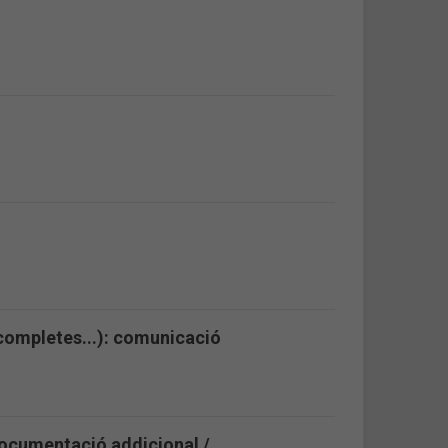
ncompletes...): comunicació
 Documentació addicional /