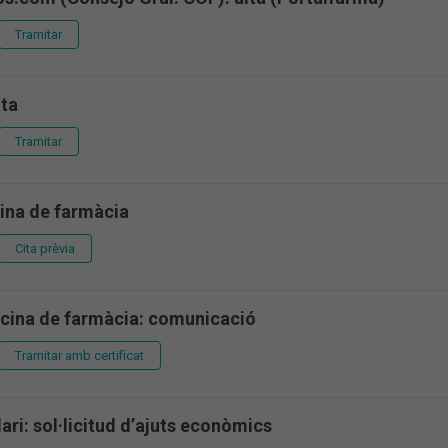
Tramitar
lta
Tramitar
cina de farmàcia
Cita prèvia
ficina de farmàcia: comunicació
Tramitar amb certificat
ari: sol·licitud d’ajuts econòmics