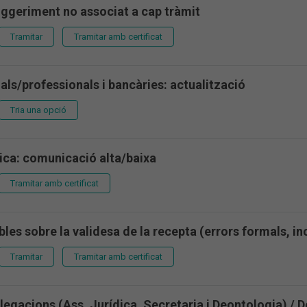
uggeriment no associat a cap tràmit
Tramitar
Tramitar amb certificat
ls/professionals i bancàries: actualització
Tria una opció
ica: comunicació alta/baixa
Tramitar amb certificat
les sobre la validesa de la recepta (errors formals, i
Tramitar
Tramitar amb certificat
legacions (Ass. Jurídica, Secretaria i Deontologia) /