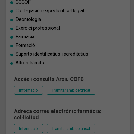
CGCOF
Col·legiació i expedient col·legial
Deontologia
Exercici professional
Farmàcia
Formació
Suports identificatius i acreditatius
Altres tràmits
Accés i consulta Arxiu COFB
Informació
Tramitar amb certificat
Adreça correu electrònic farmàcia:
sol·licitud
Informació
Tramitar amb certificat