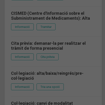
CISMED (Centre d'Informació sobre el
Subministrament de Medicaments): Alta
Informació
Tramitar
Cita prèvia: demanar-la per realitzar el
tràmit de forma presencial
Informació
Cita prèvia
Col·legiació: alta/baixa/reingrés/pre-
col·legiació
Informació
Tria una opció
Col·legiació: canvi de modalitat