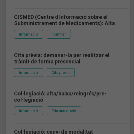
CISMED (Centre d'Informació sobre el
Subministrament de Medicaments): Alta
Informació
Tramitar
Cita prèvia: demanar-la per realitzar el
tràmit de forma presencial
Informació
Cita prèvia
Col·legiació: alta/baixa/reingrés/pre-
col·legiació
Informació
Tria una opció
Col·legiació: canvi de modalitat