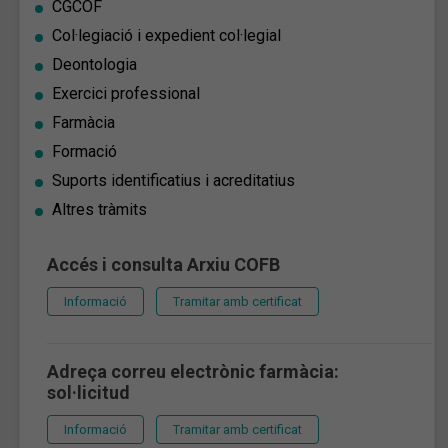
CGCOF
Col·legiació i expedient col·legial
Deontologia
Exercici professional
Farmàcia
Formació
Suports identificatius i acreditatius
Altres tràmits
Accés i consulta Arxiu COFB
Informació
Tramitar amb certificat
Adreça correu electrònic farmàcia:
sol·licitud
Informació
Tramitar amb certificat