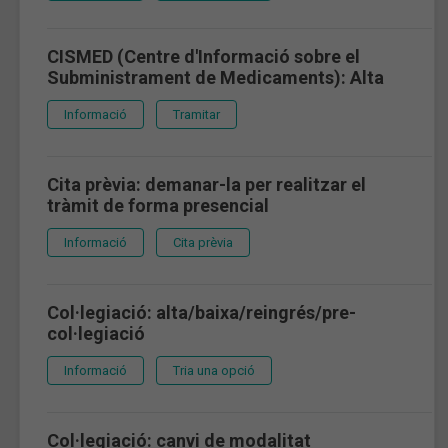
CISMED (Centre d'Informació sobre el
Subministrament de Medicaments): Alta
Informació
Tramitar
Cita prèvia: demanar-la per realitzar el
tràmit de forma presencial
Informació
Cita prèvia
Col·legiació: alta/baixa/reingrés/pre-
col·legiació
Informació
Tria una opció
Col·legiació: canvi de modalitat