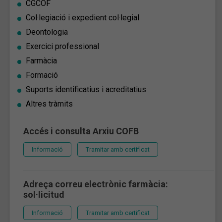
CGCOF
Col·legiació i expedient col·legial
Deontologia
Exercici professional
Farmàcia
Formació
Suports identificatius i acreditatius
Altres tràmits
Accés i consulta Arxiu COFB
Informació
Tramitar amb certificat
Adreça correu electrònic farmàcia:
sol·licitud
Informació
Tramitar amb certificat