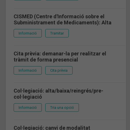
CISMED (Centre d'Informació sobre el
Subministrament de Medicaments): Alta
Informació
Tramitar
Cita prèvia: demanar-la per realitzar el
tràmit de forma presencial
Informació
Cita prèvia
Col·legiació: alta/baixa/reingrés/pre-
col·legiació
Informació
Tria una opció
Col·legiació: canvi de modalitat