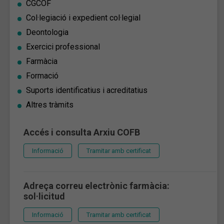
CGCOF
Col·legiació i expedient col·legial
Deontologia
Exercici professional
Farmàcia
Formació
Suports identificatius i acreditatius
Altres tràmits
Accés i consulta Arxiu COFB
Informació
Tramitar amb certificat
Adreça correu electrònic farmàcia:
sol·licitud
Informació
Tramitar amb certificat