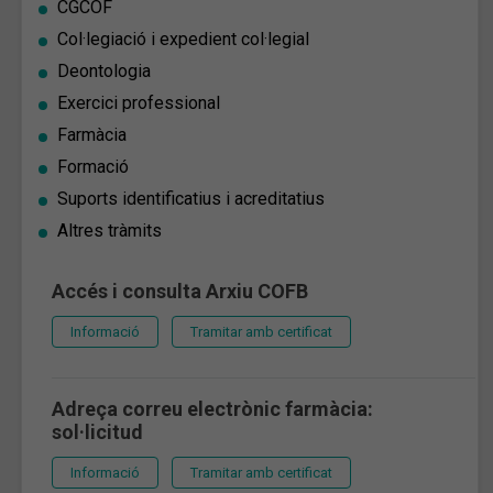
CGCOF
Col·legiació i expedient col·legial
Deontologia
Exercici professional
Farmàcia
Formació
Suports identificatius i acreditatius
Altres tràmits
Accés i consulta Arxiu COFB
Informació
Tramitar amb certificat
Adreça correu electrònic farmàcia:
sol·licitud
Informació
Tramitar amb certificat