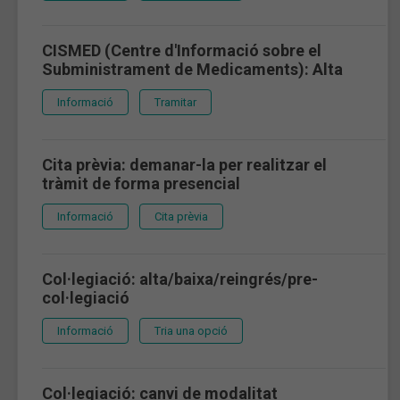
CISMED (Centre d'Informació sobre el
Subministrament de Medicaments): Alta
Informació
Tramitar
Cita prèvia: demanar-la per realitzar el
tràmit de forma presencial
Informació
Cita prèvia
Col·legiació: alta/baixa/reingrés/pre-
col·legiació
Informació
Tria una opció
Col·legiació: canvi de modalitat