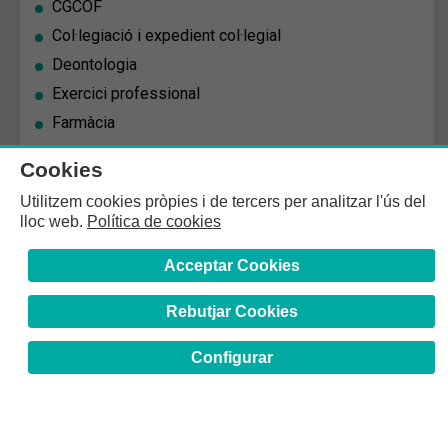
CGCOF
Col·legiació i expedient col·legial
Deontologia
Exercici professional
Farmàcia
Formació
Cookies
Suports identificatius i acreditatius
Utilitzem cookies pròpies i de tercers per analitzar l'ús del
Altres tràmits
lloc web.
Política de cookies
Acceptar Cookies
Rebutjar Cookies
Configurar