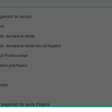
 pagament de quotes
sió
als: declaració renda
als: declaració renda (no col·legiats)
ivil Professional
bones pràctiques
ional
 de pagament de quota d'ingrés