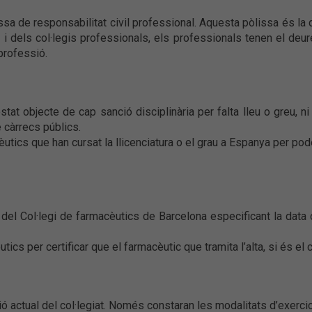
lissa de responsabilitat civil professional. Aquesta pòlissa és la
 i dels col·legis professionals, els professionals tenen el deu
 professió.
a estat objecte de cap sanció disciplinària per falta lleu o greu
e càrrecs públics.
tics que han cursat la llicenciatura o el grau a Espanya per poder
at del Col·legi de farmacèutics de Barcelona especificant la data
ics per certificar que el farmacèutic que tramita l’alta, si és el c
ació actual del col·legiat. Només constaran les modalitats d’exerci