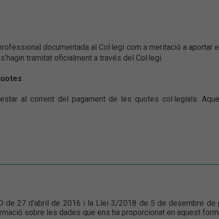
ida professional documentada al Col·legi com a meritació a aporta
’hagin tramitat oficialment a través del Col·legi.
quotes
 i estar al corrent del pagament de les quotes col·legials. Aqu
 de 27 d’abril de 2016 i la Llei 3/2018 de 5 de desembre de p
ormació sobre les dades que ens ha proporcionat en aquest formu