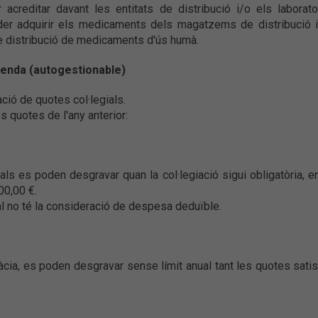
 acreditar davant les entitats de distribució i/o els laborator
oder adquirir els medicaments dels magatzems de distribució i
re distribució de medicaments d'ús humà.
 renda (autogestionable)
ació de quotes col·legials.
es quotes de l'any anterior:
ls es poden desgravar quan la col·legiació sigui obligatòria, en
00,00 €.
al no té la consideració de despesa deduïble.
àcia, es poden desgravar sense límit anual tant les quotes sati