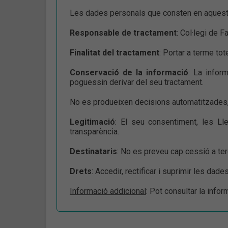
Les dades personals que consten en aquest f
Responsable de tractament
: Col·legi de 
Finalitat del tractament
: Portar a terme tot
Conservació de la informació
: La infor
poguessin derivar del seu tractament.
No es produeixen decisions automatitzades, n
Legitimació
: El seu consentiment, les Ll
transparència.
Destinataris
: No es preveu cap cessió a te
Drets
: Accedir, rectificar i suprimir les dad
Informació addicional
: Pot consultar la info