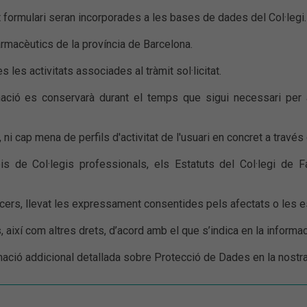
ormulari seran incorporades a les bases de dades del Col·legi.
Farmacèutics de la província de Barcelona.
es les activitats associades al tràmit sol·licitat.
mació es conservarà durant el temps que sigui necessari per
i cap mena de perfils d'activitat de l'usuari en concret a través
eis de Col·legis professionals, els Estatuts del Col·legi de 
rcers, llevat les expressament consentides pels afectats o les e
es, així com altres drets, d’acord amb el que s’indica en la informa
rmació addicional detallada sobre Protecció de Dades en la nostr