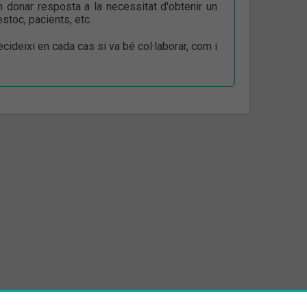
donar resposta a la necessitat d'obtenir un
stoc, pacients, etc.
ideixi en cada cas si va bé col·laborar, com i