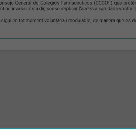
Consejo General de Colegios Farmacéuticos (CGCOF) que pretén 
no invasiu, és a dir, sense implicar l'accés a cap dada vostra: e
 sigui en tot moment voluntària i modulable, de manera que es dec