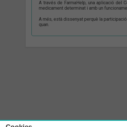
A través de FarmaHelp, una aplicació del 
medicament determinat i amb un funcionament 
A més, està dissenyat perquè la participació
quan.
Cookies