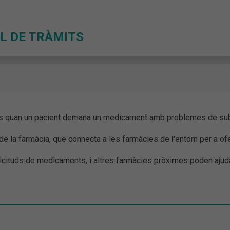
L DE TRÀMITS
eres quan un pacient demana un medicament amb problemes de sub
 la farmàcia, que connecta a les farmàcies de l'entorn per a ofer
·licituds de medicaments, i altres farmàcies pròximes poden ajuda