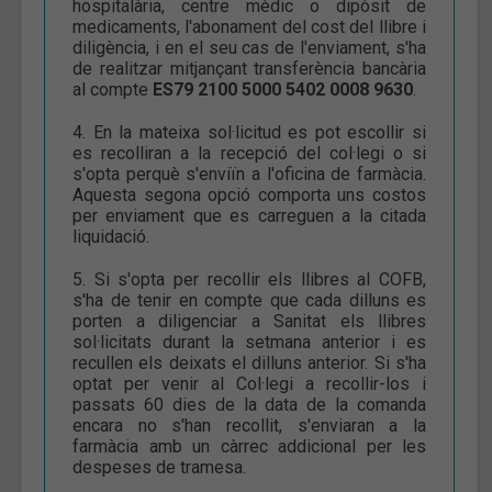
hospitalària, centre mèdic o dipòsit de
medicaments, l'abonament del cost del llibre i
diligència, i en el seu cas de l'enviament, s'ha
de realitzar mitjançant transferència bancària
al compte
ES79 2100 5000 5402 0008 9630
.
4. En la mateixa sol·licitud es pot escollir si
es recolliran a la recepció del col·legi o si
s'opta perquè s'enviïn a l'oficina de farmàcia.
Aquesta segona opció comporta uns costos
per enviament que es carreguen a la citada
liquidació.
5. Si s'opta per recollir els llibres al COFB,
s'ha de tenir en compte que cada dilluns es
porten a diligenciar a Sanitat els llibres
sol·licitats durant la setmana anterior i es
recullen els deixats el dilluns anterior. Si s'ha
optat per venir al Col·legi a recollir-los i
passats 60 dies de la data de la comanda
encara no s'han recollit, s'enviaran a la
farmàcia amb un càrrec addicional per les
despeses de tramesa.