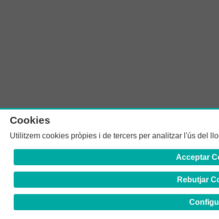
Cookies
Utilitzem cookies pròpies i de tercers per analitzar l'ús del l
Acceptar C
Rebutjar C
Configu