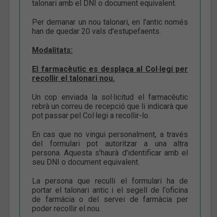
talonari amb el DNI o document equivalent.
Per demanar un nou talonari, en l'antic només
han de quedar 20 vals d'estupefaents.
Modalitats:
El farmacèutic es desplaça al Col·legi per
recollir el talonari nou.
Un cop enviada la sol·licitud el farmacèutic
rebrà un correu de recepció que li indicarà que
pot passar pel Col·legi a recollir-lo.
En cas que no vingui personalment, a través
del formulari pot autoritzar a una altra
persona. Aquesta s'haurà d'identificar amb el
seu DNI o document equivalent.
La persona que reculli el formulari ha de
portar el talonari antic i el segell de l‘oficina
de farmàcia o del servei de farmàcia per
poder recollir el nou.