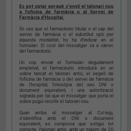
Es pot optar perquè s'enviï el talonari nou
a l’oficina de farmàcia o al Servei de
Farmàcia d'Hospital.
En cas que el farmacèutic titular o el cap del
servei de farmàcia o el substitut opti per
aquesta modalitat, ho ha d’indicar en el
formulari. El cost del missatger va a càrrec
del farmacèutic.
Un cop enviat el formulari degudament
emplenat, el farmacèutic introduirà en un
sobre tancat el talonari antic, el segell de
l’oficina de farmàcia o del servei de farmàcia
de l’hospital, fotocòpia del seu DNI o
document equivalent, i una autorització
signada per tal que el missatger que porta el
sobre pugui recollir el talonari nou.
Quan arriba el missatger al Col·legi,
s’identifica amb el DNI o document
equivalent, es comprova que estigui tot
correcte, (talonari antic, amb un màxim de 20