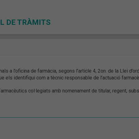
L DE TRÀMITS
ls a l’oficina de farmàcia, segons l’article 4, 2on. de la Llei d’
e els identifiqui com a tècnic responsable de l’actuació farmacè
 farmacèutics col·legiats amb nomenament de titular, regent, subst