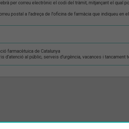
 rebrà per correu electrònic el codi del tràmit, mitjançant el qual 
correu postal a l'adreça de l'oficina de farmàcia que indiqueu en el 
ció farmacètuica de Catalunya
is d’atenció al públic, serveis d’urgència, vacances i tancament t