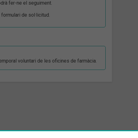
podrà fer-ne el seguiment.
formulari de sol·licitud.
emporal voluntari de les oficines de farmàcia.