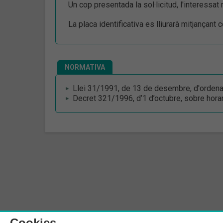
Un cop presentada la sol·licitud, l'interessat
La placa identificativa es lliurarà mitjançant 
NORMATIVA
Llei 31/1991, de 13 de desembre,
d'ordena
Decret 321/1996, d’1 d’octubre, sobre horar
Cookies