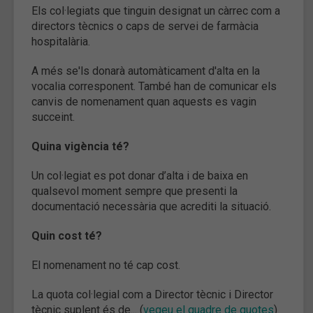
Els col·legiats que tinguin designat un càrrec com a
directors tècnics o caps de servei de farmàcia
hospitalària.
A més se'ls donarà automàticament d'alta en la
vocalia corresponent. També han de comunicar els
canvis de nomenament quan aquests es vagin
succeint.
Quina vigència té?
Un col·legiat es pot donar d’alta i de baixa en
qualsevol moment sempre que presenti la
documentació necessària que acrediti la situació.
Quin cost té?
El nomenament no té cap cost.
La quota col·legial com a Director tècnic i Director
tècnic suplent és de... (
vegeu el quadre de quotes
)