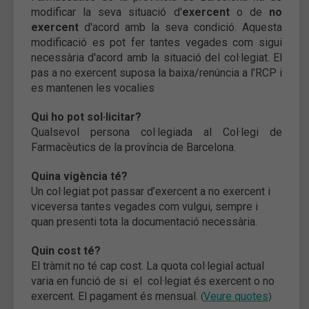
modificar la seva situació d'
exercent
o de
no
exercent
d'acord amb la seva condició. Aquesta
modificació es pot fer tantes vegades com sigui
necessària d'acord amb la situació del col·legiat. El
pas a no exercent suposa la baixa/renúncia a l’RCP i
es mantenen les vocalies
Qui ho pot sol·licitar?
Qualsevol persona col·legiada al Col·legi de
Farmacèutics de la província de Barcelona.
Quina vigència té?
Un col·legiat pot passar d’exercent a no exercent i
viceversa tantes vegades com vulgui, sempre i
quan presenti tota la documentació necessària.
Quin cost té?
El tràmit no té cap cost.
La quota col·legial actual
varia en funció de si el col·legiat és exercent o no
exercent. El pagament és mensual.
Veure quotes
(
)