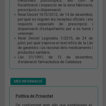
medicinals psicotròpics, així com la
fiscalització i inspecció de la seva fabricació,
prescripció o dispensació.
Reial Decret 1675/2012, de 14 de desembre,
pel qual es regulen les receptes oficials i els
requisits especials de prescripció i
dispensació d’estupefaents per a ús humà i
veterinari.
Reial Decret Legislatiu 1/2015, de 24 de
juliol, pel qual s’aprova el text refós de la Llei
de garanties i ús racional dels medicaments i
productes sanitaris.
Llei 31/1991, de 13 de desembre,
d'ordenació farmacèutica de Catalunya.
MÉS INFORMACIÓ
Política de Privacitat
De conformitat amb allò que estableixen el