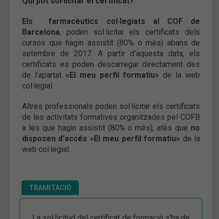
Qui pot sol·licitar el certificat?
Els farmacèutics col·legiats al COF de
Barcelona
, poden sol·licitar els certificats dels
cursos que hagin assistit (80% o més) abans de
setembre de 2017. A partir d’aquesta data, els
certificats es poden descarregar directament des
de l’apartat
«El meu perfil formatiu»
de la web
col·legial.
Altres professionals
poden sol·licitar els certificats
de les activitats formatives organitzades pel COFB
a les que hagin assistit (80% o més), atès que
no
disposen d’accés «El meu perfil formatiu»
de la
web col·legial.
TRAMITACIÓ
La sol·licitud del certificat de formació s’ha de