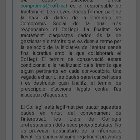
compromis@cofb.cat
és el responsable de
tractament. Les seves dades formen part de
la base de dades de la Comissió de
Compromís Social de la qual n’és
responsable el Col·legi. La finalitat del
tractament d’aquestes dades és la de
gestionar els tràmits que es duen a terme per
la selecció de la iniciativa de l’entitat sense
fins lucratius amb la que col·laborarà el
Col·legi. El termini de conservació estarà
condicionat a la realització dels tràmits que
siguin pertinents en cada convocatòria. Una
vegada exhaurit, les dades seran cancel·lades
i es destruiran quan finalitzi el termini de
prescripció d’accions legals contra l’ús
inadequat d’aquestes.
El Col·legi està legitimat per tractar aquestes
dades en virtut del consentiment de
l’interessat, les Lleis de Col·legis
professionals i dels seus propis Estatuts. No
es preveuen destinataris de la informació,
llevat les comunicacions legalment previstes