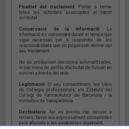
Finalitat del tractament
: Portar a terme
totes les activitats associades al tràmit
sol·licitat.
Conservació de la informació
: La
informació es conservarà durant el temps que
sigui necessari per a respondre de les
responsabilitats que en poguessin derivar del
seu tractament.
No es produeixen decisions automatitzades,
ni cap mena de perfils d'activitat de l'usuari en
concret a través del web.
Legitimació
: El seu consentiment, les Lleis
de Col·legis professionals, els Estatuts del
Col·legi de Farmacèutics de Barcelona i la
normativa de transparència.
Destinataris
: No es preveu cap cessió a
tercers, llevat les expressament consentides
pels afectats o les establertes legalment.