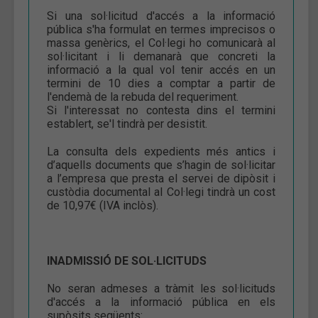
Si una sol·licitud d'accés a la informació
pública s'ha formulat en termes imprecisos o
massa genèrics, el Col·legi ho comunicarà al
sol·licitant i li demanarà que concreti la
informació a la qual vol tenir accés en un
termini de 10 dies a comptar a partir de
l'endemà de la rebuda del requeriment.
Si l'interessat no contesta dins el termini
establert, se'l tindrà per desistit.
La consulta dels expedients més antics i
d’aquells documents que s’hagin de sol·licitar
a l’empresa que presta el servei de dipòsit i
custòdia documental al Col·legi tindrà un cost
de 10,97€ (IVA inclòs).
INADMISSIÓ DE SOL·LICITUDS
No seran admeses a tràmit les sol·licituds
d'accés a la informació pública en els
supòsits següents: